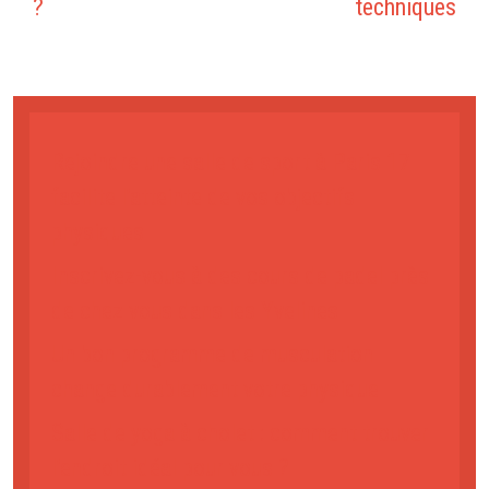
?
techniques
Rejoindre une salle de sport à Paris 17
facilite l’atteinte de vos objectifs
physiques
Inscrivez-vous à des cours de padel près
de chez vous dans les Yvelines
Un bon programme de musculation
change durablement votre physique
Salle de yoga à cholet : comment trouver
l’endroit idéal pour vous ?