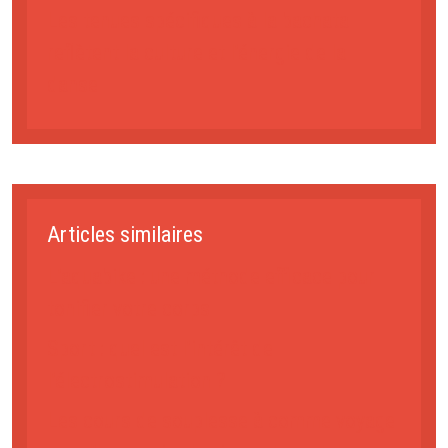
Les tenues spécifiques à la bachata
reflètent la culture et l’énergie de la
danse
Articles similaires
L’aquabike : une méthode efficace pour
tonifier votre corps
Sport : quel est l’intérêt de
l’électrostimulation ?
Les cours de souplesse à comme voyage